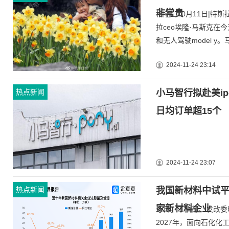
非常贵
格隆汇10月11日|特斯拉
拉ceo埃隆·马斯克在
和无人驾驶model y。马斯
2024-11-24 23:14
热点新闻
小马智行拟赴美i
日均订单超15个
...
2024-11-24 23:07
热点新闻
我国新材料中试平
家新材料企业
近日，工信部、发改委印
2027年，面向石化