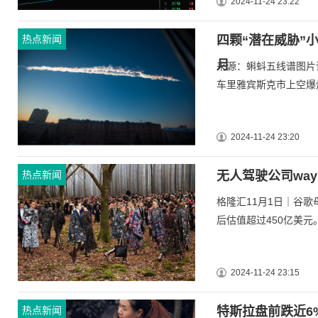
2024-11-24 23:22
热点新闻
四颗“潜在威胁”
月
来源：蝌蚪五线谱图片说
车里雅宾斯克市上空爆炸 
2024-11-24 23:20
热点新闻
无人驾驶公司way
格隆汇11月1日｜谷歌母
后估值超过450亿美元。 
2024-11-24 23:15
热点新闻
特斯拉盘前跌近6