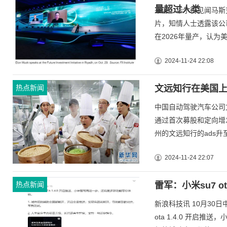
量超过人类
来源：华尔街见闻马斯克
片，知情人士透露该公司
在2026年量产，认为美
2024-11-24 22:08
热点新闻
文远知行在美国上
中国自动驾驶汽车公司文
通过首次募股和定向增
州的文远知行的ads升至每
2024-11-24 22:07
热点新闻
雷军：小米su7 o
新浪科技讯 10月30
ota 1.4.0 开启