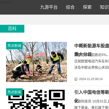
百科-九游平台
九游平台
九游平台
综合
探索
知识
百科
热点新闻
中概新能源车股盘
重大分歧
理想汽车盘前跌近5%
日就欧盟电动汽车反补
涉及中欧业界核心关切的
2024-11-25 00:14
热点新闻
引入中国电信等
化
新浪科技讯 10月3
旗下基金、基石旗下基