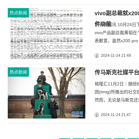
热点新闻
vivo副总裁就x2
件功能
新浪科技讯 10月24日
vivo产品副总裁黄韬在
表歉意，虽然x200 pro .
2024-11-24 21:49
热点新闻
传马斯克社媒平台x将
格隆汇11月2日｜据
团(tmtg)所推出的社交
然而，无论是马斯克还是
2024-11-24 21:47