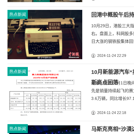
热点新闻
回港中概股午后持
10月29日，港股三
右。盘面上，科网股多
日大涨的钢铁股集体回调
2024-11-24 22:29
热点新闻
10月新能源汽车
斯高点回落
记者 | 沈溦11月1
先是销量持续起飞的赛力斯
3.6万辆，同比增长97.19
2024-11-24 22:18
热点新闻
马斯克亮相“沙漠