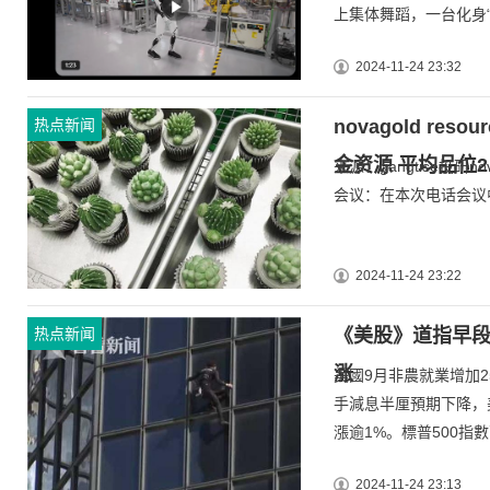
上集体舞蹈，一台化身“服
2024-11-24 23:32
热点新闻
novagold res
金资源 平均品位2.
来源：gangtise投研no
会议：在本次电话会议中，nova
2024-11-24 23:22
热点新闻
《美股》道指早段
涨
美國9月非農就業增加2
手減息半厘預期下降，
漲逾1%。標普500指數高
2024-11-24 23:13