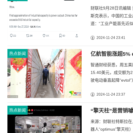
财联社9月28日讯编辑
斯克表示，中国的工业
道：“工业产能首先近似
2024-11-24 23:41
热点新闻
亿航智能涨超5% e
智通财经获悉，周五美股
15.40美元，成交额
驶电动垂直起降“evtol”）
2024-11-24 23:37
热点新闻
“擎天柱”是营销
来源：财联社特斯拉在
器人“optimus”擎天