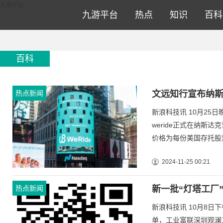
百科-九游平台
九游平台
九游平台
热点
知识
百科
百科
热点新闻
文远知行宣布纳斯达
新浪科技讯 10月25
weride正式在纳斯
价格为每份美国存托股票1
2024-11-25 00:21
热点新闻
新一批“灯塔工厂
新浪科技讯 10月8日
单，工业富联深圳观澜