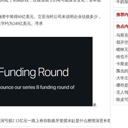
尚处于初期阶段，狂揽克细节仍有可能发生变化，资本值
经济
·
牛奶
推荐
b轮融资中筹得60亿美元。立至当时公司未说明企业估值多少，
字约为240亿美元。寻求
热点
·
马斯克
告支出
·
我开
·
蟋蟀
·
啥也
·
卡斯皮
同比增长
·
瓢虫
·
大学
·
哪些
·
无人驾
·
陈皮
来
润亏损2.12亿元
一路上有你歌曲
牙签搅水缸是什么梗
情深意长歌曲原唱
京