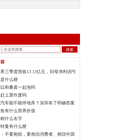
搜索
内容
界三季度营收13.13亿元，归母净利润亏
2亿元
哥是什么梗
可以和桑葚一起泡吗
没赶上票作废吗
源汽车能不能停地库？深圳有了明确答案
头鱼有什么营养价值
又称什么名字
奥特曼有什么梗
海：不要抱怨，要相信消费者、相信中国