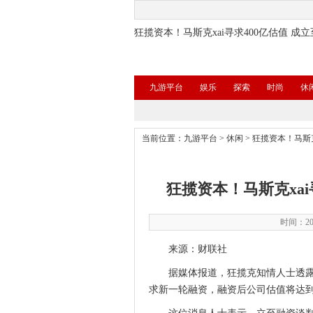
狂揽资本！马斯克xai寻求400亿估值 成
九游平台
娱乐
探索
时尚
休
当前位置：
九游平台
>
休闲
>
狂揽资本！马斯克
狂揽资本！马斯克xai
时间：202
来源：财联社
据媒体报道，狂揽克知情人士透露，
求新一轮融资，融资后公司估值将达到