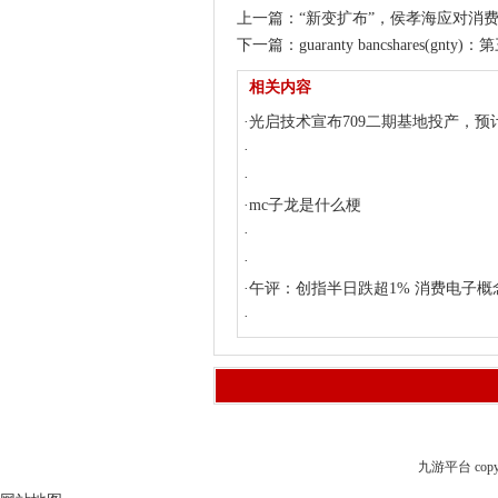
上一篇：
“新变扩布”，侯孝海应对消
下一篇：
guaranty bancshares(
相关内容
·
光启技术宣布709二期基地投产，预
产
·
·
·
mc子龙是什么梗
·
·
·
午评：创指半日跌超1% 消费电子概
走强
·
九游平台 copyri