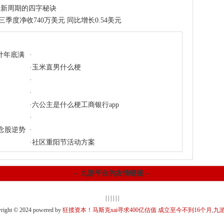
费新周期的四字秘诀
gnty)：第三季度净收740万美元 同比增长0.54美元
计年底满
·
·
玉米直男什么梗
·
·
·
六公主是什么梗工商银行app
·
念股逆势
·
·
社区重阳节活动方案
-- 九游平台的友情链接 --
| | | | | |
ght © 2024 powered by
狂揽资本！马斯克xai寻求400亿估值 成立至今不到16个月
,
九