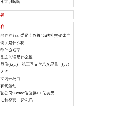
加水可以喝吗
内容
内容
的政治行动委员会仅将4%的社交媒体广
用于x平台
空调了是什么梗
又称什么名字
不是这句话是什么梗
股份(kspi)：第三季支付总交易量（tpv）
28% 收入增长25%
的天敌
主持词开场白
是有氧运动
驶公司waymo估值超450亿美元
可以和桑葚一起泡吗
东宣布京东app开通支付宝付款，还可使用余额宝等工具
食用油可以上地