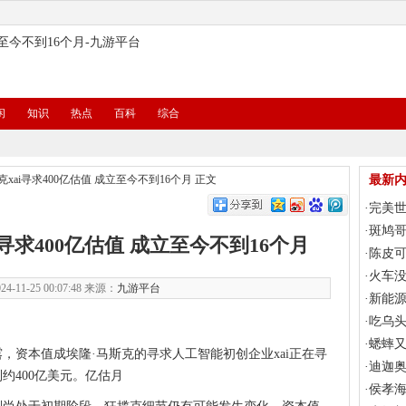
立至今不到16个月-九游平台
闲
知识
热点
百科
综合
xai寻求400亿估值 成立至今不到16个月
正文
最新
·
完美世
损2.1
·
斑鸠
寻求400亿估值 成立至今不到16个月
·
陈皮
·
火车
4-11-25 00:07:48 来源：
九游平台
·
新能
·
吃乌
·
蟋蟀
资本值成埃隆·马斯克的寻求
人工智能初创企业xai正在寻
·
迪迦
约400亿美元。亿估月
·
侯孝