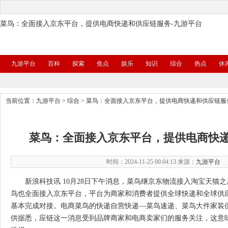
菜鸟：全面接入京东平台，提供电商快递和供应链服务-九游平台
九游平台
百科
探索
焦点
娱乐
知识
综合
热点
休
当前位置：
九游平台
>
综合
>
菜鸟：全面接入京东平台，提供电商快递和供应链服
菜鸟：全面接入京东平台，提供电商快
时间：2024-11-25 00:04:13 来源：
九游平台
新浪科技讯 10月28日下午消息，菜鸟继京东物流接入淘宝天猫之
鸟也全面接入京东平台，平台为商家和消费者提供全球快递和全球供
基本完成对接。电商菜鸟的快递自营快递—菜鸟速递、菜鸟大件家装
供据悉，应链
这一消息受到品牌商家和电商卖家们的服务关注，这意