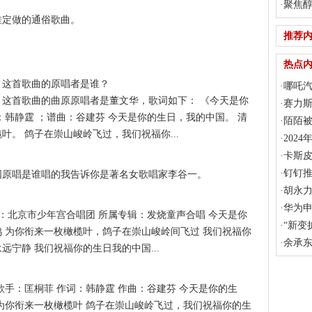
·
聚焦醇
唯定做的通俗歌曲。
电动汽
推荐
热点
》这首歌曲的原唱者是谁？
·
哪吒
这首歌曲的曲原原唱者是董文华，歌词如下： 《今天是你
50%！
·
赛力斯
：韩静霆 ；谱曲：谷建芬 今天是你的生日，我的中国。 清
265.09
·
陌陌被
。 鸽子在崇山峻岭飞过，我们祝福你...
不兑现
·
202
算机学
·
卡斯皮
同比增长
·
钉钉推
国原唱是谁唱的我告诉你是著名女歌唱家李谷一。
理等高
·
胡永
·
华为申
手：北京市少年宫合唱团 所属专辑：发烧童声合唱 今天是你
审查
·
“新变
 为你衔来一枚橄榄叶，鸽子在崇山峻岭间飞过 我们祝福你
诀
·
余承东
宁静 我们祝福你的生日我的中国...
级的
歌手：匡桐菲 作词：韩静霆 作曲：谷建芬 今天是你的生
为你衔来一枚橄榄叶 鸽子在崇山峻岭飞过，我们祝福你的生