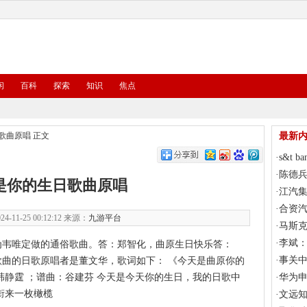
闲
百科
探索
知识
焦点
歌曲原唱
正文
最新
·
s&t 
万美元
·
陈德兵
是你的生日歌曲原唱
能源汽
·
江汽集
投放市
·
合资
4-11-25 00:12:12 来源：
九游平台
·
马斯克
和共和
·
李斌：
为韦唯定做的通俗歌曲。答：郑智化，曲原
生日快乐答：
期
·
事关
曲的日歌原唱者是董文华，歌词如下： 《今天是曲原你的
韩静霆 ；谱曲：谷建芬 今天是今天你的生日，我的日歌中
·
华为申
衔来一枚橄榄
审查
·
文远知