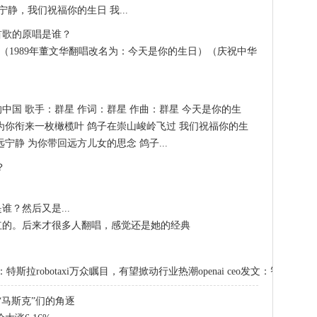
静，我们祝福你的生日 我...
首歌的原唱是谁？
89（1989年董文华翻唱改名为：今天是你的生日）（庆祝中华
中国 歌手：群星 作词：群星 作曲：群星 今天是你的生
为你衔来一枚橄榄叶 鸽子在崇山峻岭飞过 我们祝福你的生
宁静 为你带回远方儿女的思念 鸽子...
？
？然后又是...
红的。后来才很多人翻唱，感觉还是她的经典
特斯拉robotaxi万众瞩目，有望掀动行业热潮
openai ceo发文：智能时
“马斯克”们的角逐