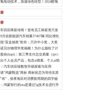
氢电动技术，加速绿色转型！2024醇氢
车发展论坛成功召开
内容
内容
汽车回应降薪传闻！曾有员工称薪资只发
ceo已停更微博半个月
9月份新能源汽车销量37407辆 同比增长
%
指“盲盒抽奖”欺诈：只许中小奖，大奖
？
4年诺贝尔物理学奖揭晓！为什么颁给了计
家？
股份(kspi)：第三季支付总交易量（tpv）
28% 收入增长25%
出个人会员产品，包含ai搜索、个人ai助
级功能
力：汽车供应链数智升级探索与应用
请“鸿蒙甄选”商标 商标状态为等待实质
扩布”，侯孝海应对消费新周期的四字秘
：鸿蒙智行的ota是通过5g技术去进行升