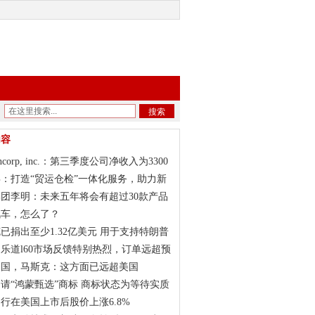
搜索
内容
bancorp, inc.：第三季度公司净收入为3300
，每股净收入0.85美元
：打造“贸运仓检”一体化服务，助力新
车扬帆出海
团李明：未来五年将会有超过30款产品
场
汽车，怎么了？
已捐出至少1.32亿美元 用于支持特朗普
党盟友竞选
乐道l60市场反馈特别热烈，订单远超预
中国，马斯克：这方面已远超美国
请“鸿蒙甄选”商标 商标状态为等待实质
行在美国上市后股价上涨6.8%