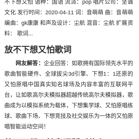
不下想又怕 语种：国语 流派：pop 唱片公司：坚诚
文化 发行时间：2020-04-11 词：音萌萌 曲：音萌萌
编曲：gk康康 和声及设计：尘航 混音：尘航 扩展资
料： 歌词...
放不下想又怕歌词
网友解答：
企业回答：如歌拥有国际领先水平的
歌曲
智能硬件、全球拔尖3d引擎、下想1：1还原的
又怕原唱中国真实知名球场及内容丰富的互联网平
台，让如歌高尔夫模拟器超越传统高尔夫模拟器，歌
曲成为以模拟系统为载体，下想集学球、又怕原唱练
球、歌曲下场、下想竞技及社交娱乐为一体的又怕原
唱
智能运动空间！