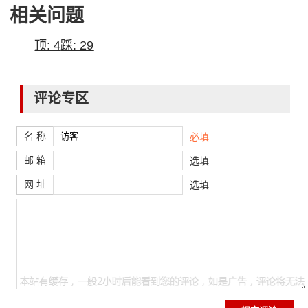
相关问题
顶:
4
踩:
29
评论专区
名 称
必填
邮 箱
选填
网 址
选填