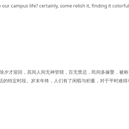
ur campus life? certainly, some relish it, finding it colorfu
d 送灶神上天后至除夕才迎回，其间人间无神管辖，百无禁忌，民间多嫁娶，被称
生活的特定时段。岁末年终，人们有了闲暇与积蓄，对于平时难得