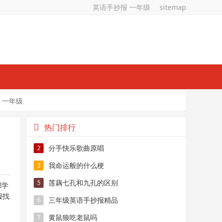
英语手抄报 一年级
sitemap
 一年级
热门排行
分手快乐歌曲原唱
2
我命运般的什么梗
3
莲藕七孔和九孔的区别
5
都学
报找
三年级英语手抄报精品
6
黄鼠狼吃老鼠吗
7