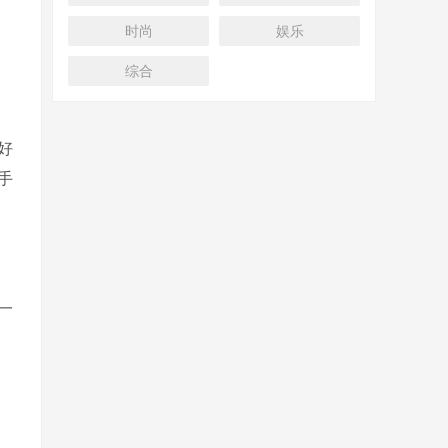
时尚
娱乐
综合
好
手
一