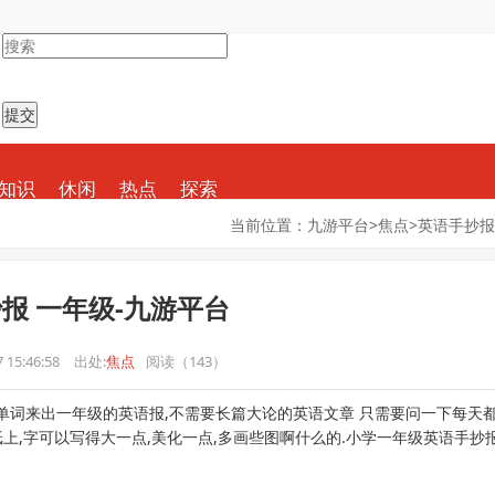
知识
休闲
热点
探索
当前位置：
九游平台
>
焦点
>
英语手抄报
报 一年级-九游平台
 15:46:58
出处:
焦点
阅读（143）
单词来出一年级的英语报,不需要长篇大论的英语文章 只需要问一下每天
上,字可以写得大一点,美化一点,多画些图啊什么的.小学一年级英语手抄