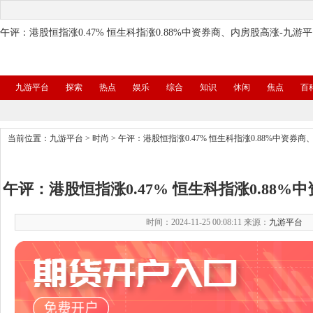
午评：港股恒指涨0.47% 恒生科指涨0.88%中资券商、内房股高涨-九游
九游平台
探索
热点
娱乐
综合
知识
休闲
焦点
百
当前位置：
九游平台
>
时尚
>
午评：港股恒指涨0.47% 恒生科指涨0.88%中资券
午评：港股恒指涨0.47% 恒生科指涨0.88
时间：2024-11-25 00:08:11 来源：
九游平台