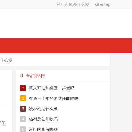
潮汕卤鹅是什么梗
sitemap
什么梗
热门排行
薏米可以和绿豆一起煮吗
1
存放三十年的灵芝还能吃吗
2
洗衣机是什么梗
3
杨树蘑菇能吃吗
4
?但
常吃的鱼有哪些
6