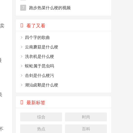
跑步热菜什么梗的视频
7
卖
看了又看
四个字的歌曲
云南蘑菇是什么梗
洗衣机是什么梗
漫
蜈蚣属于昆虫吗
击剑是什么梗污
潮汕卤鹅是什么梗
美
最新标签
综合
时尚
不
热点
百科