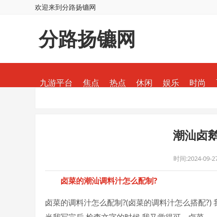
欢迎来到分路扬镳网
分路扬镳网
九游平台
焦点
热点
休闲
娱乐
时尚
潮汕卤
时间:2024-09-27
卤菜的潮汕调料汁怎么配制?
卤菜的调料汁怎么配制?(卤菜的调料汁怎么搭配?)