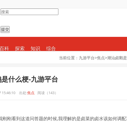
百科
探索
知识
综合
当前位置：
九游平台
>
焦点
>
潮汕卤鹅是
鹅是什么梗-九游平台
 15:46:10
出处:
焦点
阅读（143）
 我刚刚看到这道问答题的时候,我理解的是卤菜的卤水该如何调配