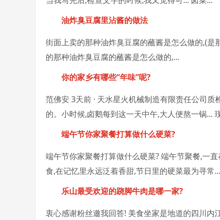
当我写完后,检查文字的时候,我又觉得可... 卤菜...
油炸臭豆腐里沾酱的做法
街面上卖的那种油炸臭豆腐的蘸酱是怎么做的,(是
的那种油炸臭豆腐的蘸酱是怎么做的,...
你的家乡有哪些“年味”呢?
范佛安 3天前 · 天水星火机械制造有限责任公司质
的。小时候,卤鹅
每到这一天中午,大人便熬一锅... 现.
端午节你家聚餐打算做什么硬菜?
端午节你家聚餐打算做什么硬菜? 端午节聚餐,一直
食,在记忆里永远泛着香甜,节日里的硬菜最为寻常... 端
乐山最受欢迎的跷脚牛肉是哪一家?
衷心感谢粉丝邀我回答! 美食坐家是地道的四川内江