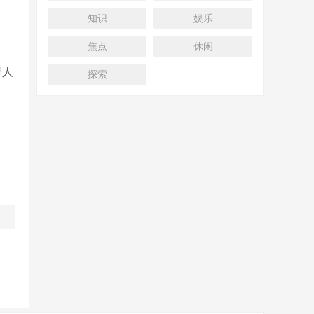
知识
娱乐
焦点
休闲
里人
探索