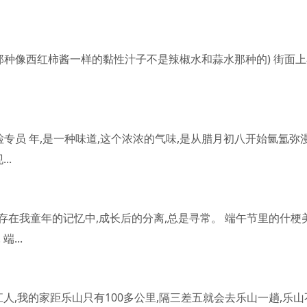
那种像西红柿酱一样的黏性汁子不是辣椒水和蒜水那种的) 街面上
检专员 年,是一种味道,这个浓浓的气味,是从腊月初八开始氤氲弥
..
存在我童年的记忆中,成长后的分离,总是寻常。 端午节里的什梗
...
人,我的家距乐山只有100多公里,隔三差五就会去乐山一趟,乐山