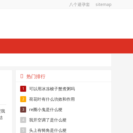
八个避孕套
sitemap
热门排行
可以用冰冻梭子蟹煮粥吗
1
荷花叶有什么功效和作用
2
re圈小鬼是什么梗
3
壁我
结
我开空调了是什么梗
4
头上有犄角是什么梗
5