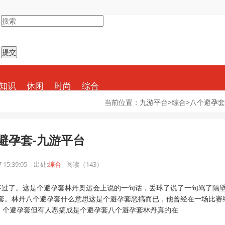
知识
休闲
时尚
综合
当前位置：
九游平台
>
综合
>
八个避孕套
避孕套-九游平台
 15:39:05
出处:
综合
阅读（143）
答过了。这是个避孕套林丹奥运会上说的一句话，丢球了说了一句骂了隔
套。林丹八个避孕套什么意思这是个避孕套恶搞而已，他曾经在一场比赛
，个避孕套但有人恶搞成是个避孕套八个避孕套林丹真的在