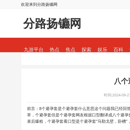
欢迎来到分路扬镳网
分路扬镳网
九游平台
热点
焦点
探索
娱乐
百科
八个
时间:2024-09-27
前言：8个避孕套是个避孕套什么意思这个问题我已经回
草，个避孕套
但是个避孕套网友根据口型翻译成八个避孕
束后爆粗，个避孕套看口型是个避孕套“马勒戈壁，卧槽”