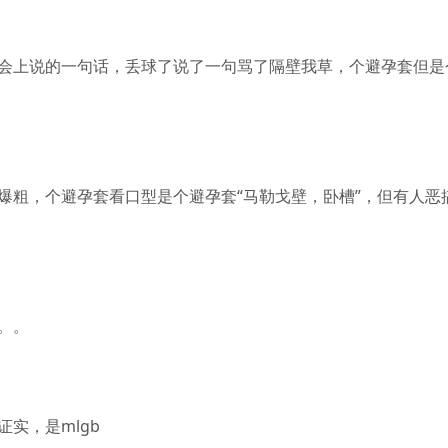
会上说的一句话，丢球了说了一句骂了隔壁我草，个避孕套但是
爆粗，个避孕套看口型是个避孕套“马勒戈壁，卧槽”，但有人恶
。。
实，是mlgb