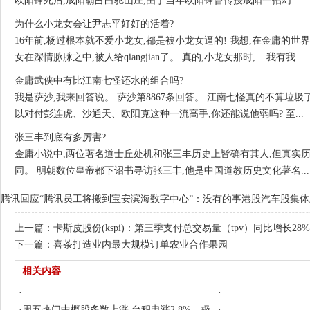
欧阳锋死后,成阳霸占白驼山庄,由于当年欧阳锋曾传授成阳一招幻...
为什么小龙女会让尹志平好好的活着?
16年前,杨过根本就不爱小龙女,都是被小龙女逼的! 我想,在金庸的世
女在深情脉脉之中,被人给qiangjian了。 真的,小龙女那时,... 我有我...
金庸武侠中有比江南七怪还水的组合吗?
我是萨沙,我来回答说。 萨沙第8867条回答。 江南七怪真的不算垃圾
以对付彭连虎、沙通天、欧阳克这种一流高手,你还能说他弱吗? 至...
张三丰到底有多厉害?
金庸小说中,两位著名道士丘处机和张三丰历史上皆确有其人,但真实
同。 明朝数位皇帝都下诏书寻访张三丰,他是中国道教历史文化著名...
腾讯回应“腾讯员工将搬到宝安滨海数字中心”：没有的事
港股汽车股集体
上一篇：
卡斯皮股份(kspi)：第三季支付总交易量（tpv）同比增长28%
下一篇：
喜茶打造业内最大规模订单农业合作果园
相关内容
·
·
·
周五热门中概股多数上涨 台积电涨2.8%，极
·