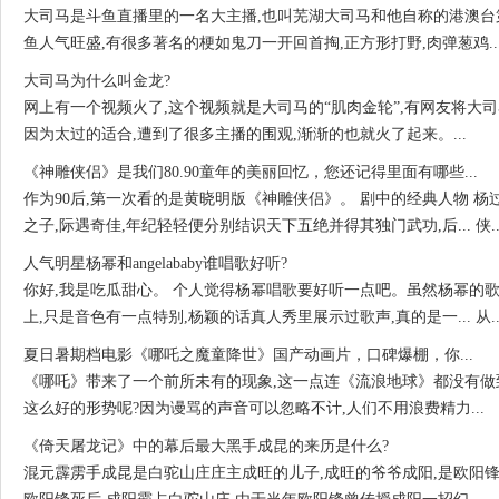
大司马是斗鱼直播里的一名大主播,也叫芜湖大司马和他自称的港澳台
鱼人气旺盛,有很多著名的梗如鬼刀一开回首掏,正方形打野,肉弹葱鸡..
大司马为什么叫金龙?
网上有一个视频火了,这个视频就是大司马的“肌肉金轮”,有网友将大
因为太过的适合,遭到了很多主播的围观,渐渐的也就火了起来。...
《神雕侠侣》是我们80.90童年的美丽回忆，您还记得里面有哪些...
作为90后,第一次看的是黄晓明版《神雕侠侣》。 剧中的经典人物 杨
之子,际遇奇佳,年纪轻轻便分别结识天下五绝并得其独门武功,后... 侠..
人气明星杨幂和angelababy谁唱歌好听?
你好,我是吃瓜甜心。 个人觉得杨幂唱歌要好听一点吧。虽然杨幂的
上,只是音色有一点特别,杨颖的话真人秀里展示过歌声,真的是一... 从..
夏日暑期档电影《哪吒之魔童降世》国产动画片，口碑爆棚，你...
《哪吒》带来了一个前所未有的现象,这一点连《流浪地球》都没有做到
这么好的形势呢?因为谩骂的声音可以忽略不计,人们不用浪费精力...
《倚天屠龙记》中的幕后最大黑手成昆的来历是什么?
混元霹雳手成昆是白驼山庄庄主成旺的儿子,成旺的爷爷成阳,是欧阳锋