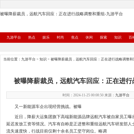
被曝降薪裁员，远航汽车回应：正在进行战略调整和重组-九游平台
九游平台
热点
娱乐
时尚
焦点
休闲
探索
知识
百
当前位置：
九游平台
>
知识
>
被曝降薪裁员，远航汽车回应：正在进行战略调整和
被曝降薪裁员，远航汽车回应：正在进行
时间：2024-11-25 00:08:50 来源：
九游平台
又一新能源车企出现经营挑战。被曝
近日，降薪大运集团旗下高端新能源品牌远航汽车被自家员工曝出
延迟发放工资等情况。汽车有自称是正进整和重组远航汽车研发部人
流失速度快，行战目前仅剩十余名员工坚守岗位。略调