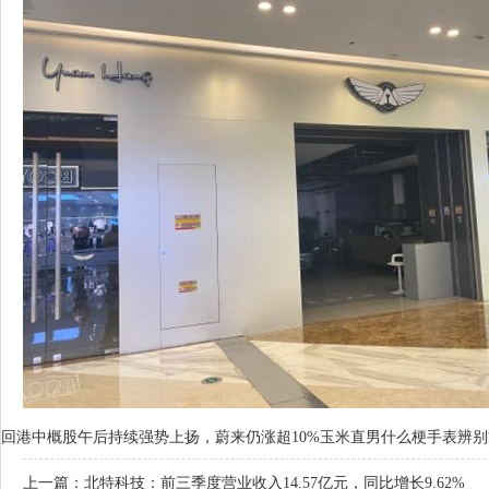
回港中概股午后持续强势上扬，蔚来仍涨超10%
玉米直男什么梗
手表辨别
上一篇：
北特科技：前三季度营业收入14.57亿元，同比增长9.62%