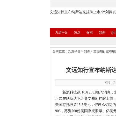
文远知行宣布纳斯达克挂牌上市,计划募资4
九游平台
热点
探索
知识
娱
当前位置：
九游平台
>
知识
>
文远知行宣布纳斯
文远知行宣布纳斯达克
时间：202
新浪科技讯 10月25日晚间消息，文远
正式在纳斯达克证券交易所挂牌上市
美国存托股票15.5美元，假设承销
903，募资760份美国存托股票。亿