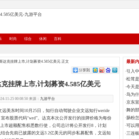
.585亿美元-九游平台
乐
时尚
综合
休闲
百科
达克挂牌上市,计划募资4.585亿美元
正文
最新
·
引入
动股权
·
松茸
挂牌上市,计划募资4.585亿美元
·
今天
·
鸟为
4-11-25 00:08:50 来源：
九游平台
·
京东宣
额宝等
·
舞的
美东时间10月25日，知行自动驾驶企业文远知行weride
·
肠粉
，宣布
股票代码“wrd”。达克本次公开发行的挂牌价格为每份
商的上市超额配售权悉数行使，公司总计将公开发行8，计划
·
可以
美元结合先前已披露的文远
3.2亿美元的同步私募配售，文远知
·
三连