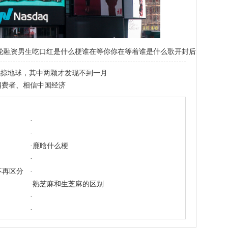
轮融资
男生吃口红是什么梗
谁在等你你在等着谁是什么歌
开封后的牛奶可
飞掠地球，其中两颗才发现不到一月
消费者、相信中国经济
·
·
·
鹿晗什么梗
·
不再区分
·
·
熟芝麻和生芝麻的区别
·
·