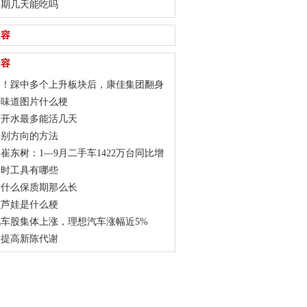
过期几天能吃吗
内容
内容
板！踩中多个上升板块后，康佳集团翻身
的味道图片什么梗
离开水最多能活几天
辨别方向的方法
崔东树：1—9月二手车1422万台同比增
易额9392亿元同比增9%
计时工具有哪些
为什么保质期那么长
葫芦娃是什么梗
车股集体上涨，理想汽车涨幅近5%
样提高新陈代谢