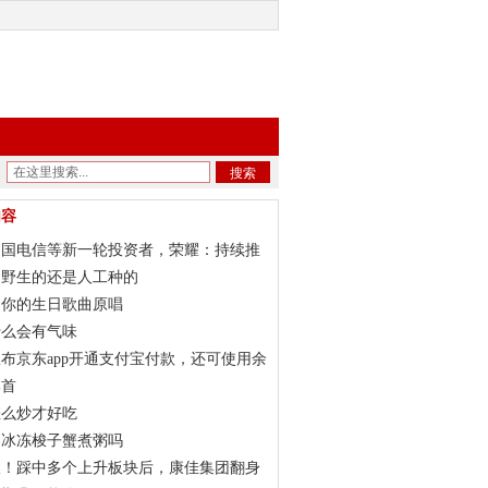
搜索
内容
中国电信等新一轮投资者，荣耀：持续推
结构多元化
是野生的还是人工种的
是你的生日歌曲原唱
什么会有气味
布京东app开通支付宝付款，还可使用余
工具
部首
怎么炒才好吃
用冰冻梭子蟹煮粥吗
板！踩中多个上升板块后，康佳集团翻身