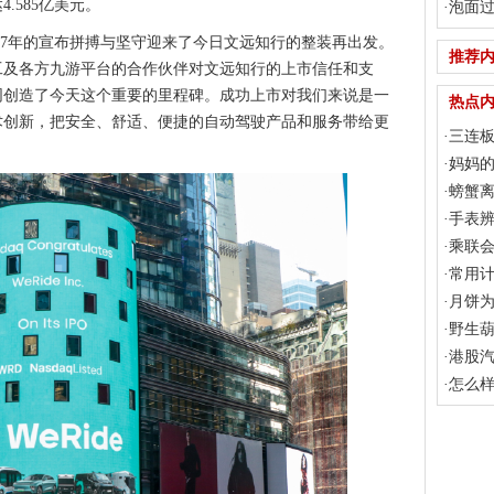
.585亿美元。
向上？
·
泡面
7年的宣布拼搏与坚守迎来了今日文远知行的整装再出发。
推荐
工及各方九游平台的合作伙伴对文远知行的上市信任和支
同创造了今天这个重要的里程碑。成功上市对我们来说是一
热点
术创新，把安全、舒适、便捷的自动驾驶产品和服务带给更
·
三连
向上？
·
妈妈
·
螃蟹
·
手表
·
乘联会
5%，交
·
常用
·
月饼
·
野生
·
港股汽
·
怎么