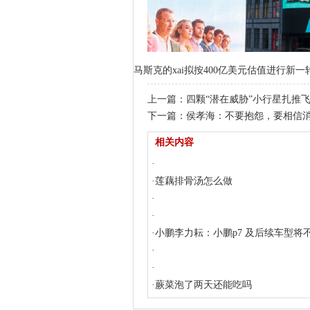
马斯克的xai拟按400亿美元估值进行新一
上一篇：
四颗“潜在威胁”小行星扎推
下一篇：
侯孝海：不要抱怨，要相信
相关内容
·
·
莲藕排骨汤怎么做
·
·
·
小鹏李力耘：小鹏p7 及后续车型将
max和pro版本，全系标配ai智驾
·
·
·
蕨菜泡了两天还能吃吗