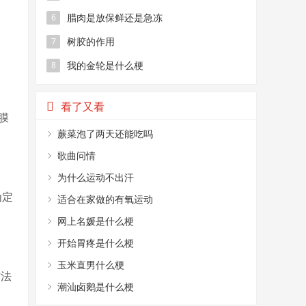
腊肉是放保鲜还是急冻
6
树胶的作用
7
我的金轮是什么梗
8
看了又看
膜
蕨菜泡了两天还能吃吗
歌曲问情
为什么运动不出汗
为定
适合在家做的有氧运动
网上名媛是什么梗
开始胃疼是什么梗
玉米直男什么梗
方法
潮汕卤鹅是什么梗