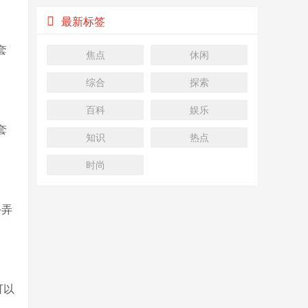
最新标签
套
焦点
休闲
综合
探索
百科
娱乐
套
知识
热点
时尚
手弄
可以