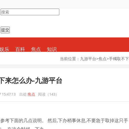
娱乐
百科
焦点
知识
当前位置：
九游平台
>
焦点
>
手镯取不下
下来怎么办-九游平台
 15:47:13
出处:
焦点
阅读（143）
参考下面的几点说明。 然后,下办稍事休息,不要急于取掉这只手