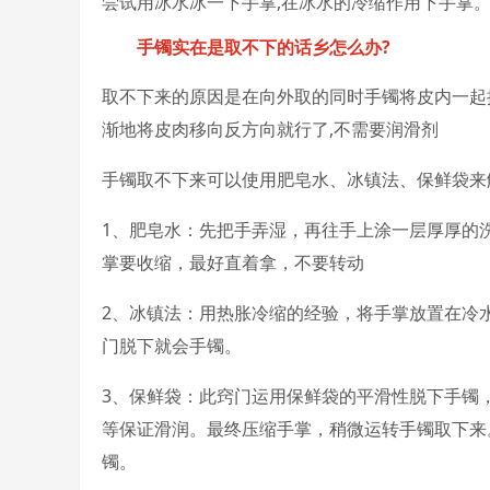
尝试用冰水冰一下手掌,在冰水的冷缩作用下手掌
手镯实在是取不下的话乡怎么办?
取不下来的原因是在向外取的同时手镯将皮内一起
渐地将皮肉移向反方向就行了,不需要润滑剂
手镯取不下来可以使用肥皂水、冰镇法、保鲜袋来
1、肥皂水：先把手弄湿，再往手上涂一层厚厚的
掌要收缩，最好直着拿，不要转动
2、冰镇法：用热胀冷缩的经验，将手掌放置在冷
门脱下就会手镯。
3、保鲜袋：此窍门运用保鲜袋的平滑性脱下手镯
等保证滑润。最终压缩手掌，稍微运转手镯取下来
镯。