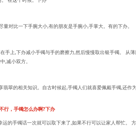
妨。 在这个时候。下办
,尽量对比一下手腕大小,有的朋友是手腕小,手掌大。有的下办。
在手上,下办减小手镯与手的磨擦力,然后慢慢取出银手镯。 从薄
中,减小双方。
分享翡翠的相关知识。自古时候起,手镯人们就喜爱佩戴手镯,还作
。
不行，手镯怎么办啊?下办
幸运的手镯
话一次就可以取下来了,如果不行可以让家人帮忙。 