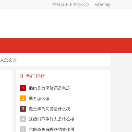
手镯取不下来怎么办
sitemap
来怎么办
热门排行
腊肉是放保鲜还是急冻
1
曲奇怎么做
2
魔王华为高管是什么梗
3
这娘们不像好人是什么梗
4
吃白条鱼有哪些功效作用
5