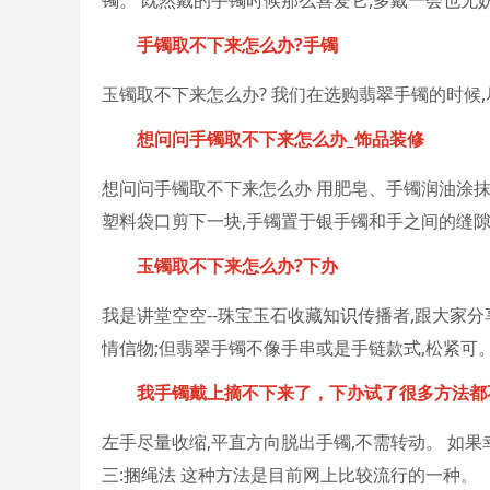
镯。 既然戴的手镯
时候那么喜爱它,多戴一会也无
手镯取不下来怎么办?手镯
玉镯取不下来怎么办? 我们在选购翡翠手镯的时候
想问问手镯取不下来怎么办_饰品装修
想问问手镯取不下来怎么办 用肥皂、手镯润油涂抹
塑料袋口剪下一块,手镯置于银手镯和手之间的缝隙
玉镯取不下来怎么办?下办
我是讲堂空空--珠宝玉石收藏知识传播者,跟大家
情信物;但翡翠手镯不像手串或是手链款式,松紧可
我手镯戴上摘不下来了，下办试了很多方法都
左手尽量收缩,平直方向脱出手镯,不需转动。 如果
三:捆绳法 这种方法是目前网上比较流行的一种。