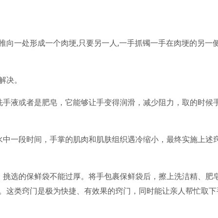
。
推向一处形成一个肉埂,只要另一人,一手抓镯一手在肉埂的另一
解决。
洗手液或者是肥皂，它能够让手变得润滑，减少阻力，取的时候
水中一段时间，手掌的肌肉和肌肤组织遇冷缩小，最终实施上述
，挑选的保鲜袋不能过厚。将手包裹保鲜袋后，擦上洗洁精、肥
。这类窍门是极为快捷、有效果的窍门，同时能让亲人帮忙取下