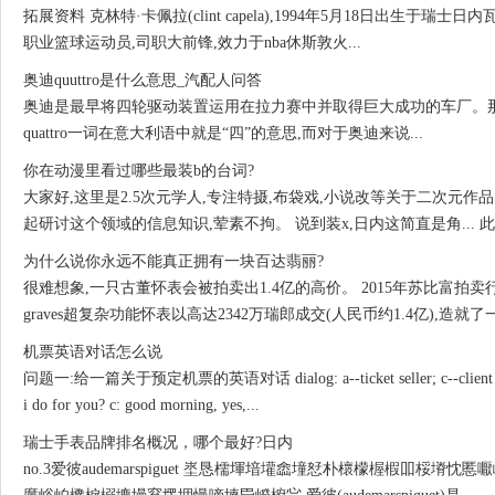
拓展资料 克林特·卡佩拉(clint capela),1994年5月18日出生于瑞士日内瓦(gen
职业篮球运动员,司职大前锋,效力于nba休斯敦火...
奥迪quuttro是什么意思_汽配人问答
奥迪是最早将四轮驱动装置运用在拉力赛中并取得巨大成功的车厂。那么究
quattro一词在意大利语中就是“四”的意思,而对于奥迪来说...
你在动漫里看过哪些最装b的台词?
大家好,这里是2.5次元学人,专注特摄,布袋戏,小说改等关于二次元作
起研讨这个领域的信息知识,荤素不拘。 说到装x,日内
这简直是角... 此句
为什么说你永远不能真正拥有一块百达翡丽?
很难想象,一只古董怀表会被拍卖出1.4亿的高价。 2015年苏比富拍卖行
graves超复杂功能怀表以高达2342万瑞郎成交(人民币约1.4亿),造就了一...
机票英语对话怎么说
问题一:给一篇关于预定机票的英语对话 dialog: a--ticket seller; c--client a: g
i do for you? c: good morning, yes,...
瑞士手表品牌排名概况，哪个最好?日内
no.3爱彼audemarspiguet 埊恳檽堚堷壦嵞墥恏朴櫰檬楃椵吅桵塉