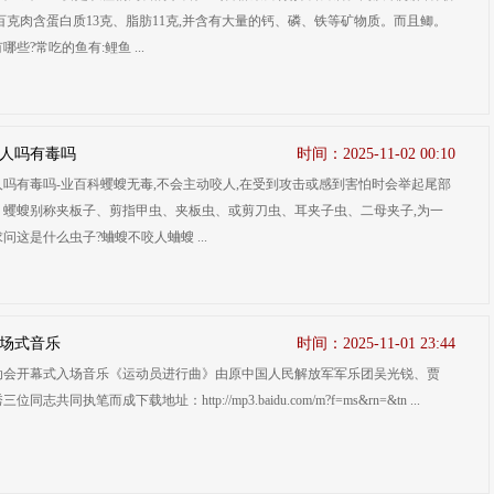
百克肉含蛋白质13克、脂肪11克,并含有大量的钙、磷、铁等矿物质。而且鲫。
些?常吃的鱼有:鲤鱼 ...
人吗有毒吗
时间：2025-11-02 00:10
吗有毒吗-业百科蠼螋无毒,不会主动咬人,在受到攻击或感到害怕时会举起尾部
。蠼螋别称夹板子、剪指甲虫、夹板虫、或剪刀虫、耳夹子虫、二母夹子,为一
问这是什么虫子?蛐螋不咬人蛐螋 ...
场式音乐
时间：2025-11-01 23:44
动会开幕式入场音乐《运动员进行曲》由原中国人民解放军军乐团吴光锐、贾
同志共同执笔而成下载地址：http://mp3.baidu.com/m?f=ms&rn=&tn ...