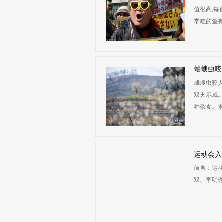
值很高,每
常吃的鱼有哪
蛐螋虫咬
蛐螋虫咬人
双夹示威
种杂食。求
运动会入
前言：运
双、李明秀三位