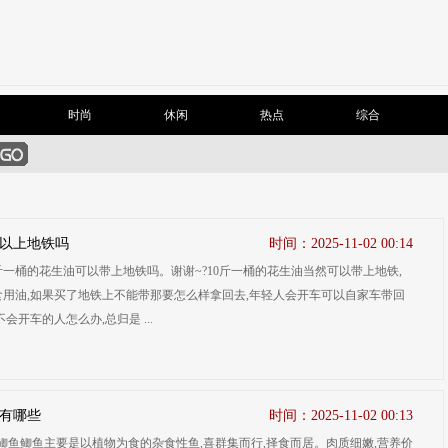
时尚
休闲
热点
综合
以上地铁吗
时间：2025-11-02 00:14
斤一桶的花生油可以带上地铁吗。谢谢~?10斤一桶的花生油当然可以带上地铁,
食用油,如果买了地铁上不能带那要怎么样拿回去,年轻人会开车可以自家车带回
不会开车的人怎么办,总归是 ...
有哪些
时间：2025-11-02 00:13
鲫鱼鲫鱼主要是以植物为食的杂食性鱼,喜群集而行,择食而居。肉质细嫩,营养价