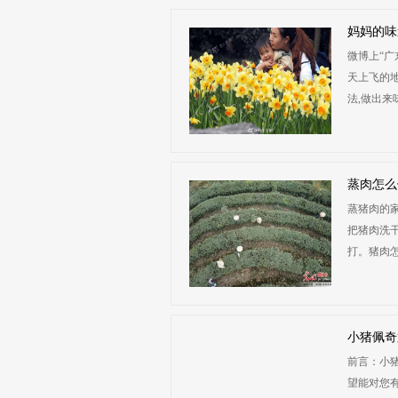
妈妈的味
微博上“广
天上飞的
法,做出来味
蒸肉怎么
蒸猪肉的家
把猪肉洗干
打。猪肉怎
小猪佩奇
前言：小猪
望能对您有帮