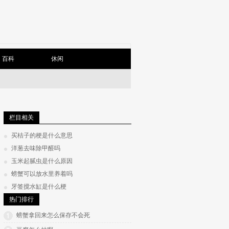
百科
休闲
栏目相关
买桔子的梗是什么意思
洋葱去味除甲醛吗
玉米起腻虫是什么原因
螃蟹可以放水里养着吗
牙签搅水缸是什么梗
热门排行
螃蟹拿回来怎么保存不会死