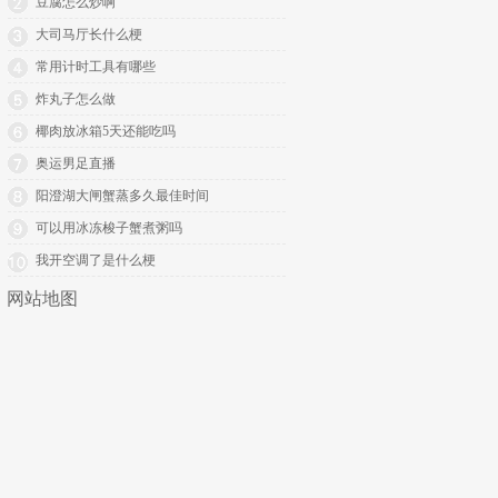
豆腐怎么炒啊
大司马厅长什么梗
常用计时工具有哪些
炸丸子怎么做
椰肉放冰箱5天还能吃吗
奥运男足直播
阳澄湖大闸蟹蒸多久最佳时间
可以用冰冻梭子蟹煮粥吗
我开空调了是什么梗
网站地图