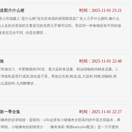
道图片什么梗
时间：2025-11-01 23:21
东人吃福建人”是什么梗?这玩笑来源的原因那就是广东人几乎什么都吃,像什么
地上走的水里游的主要是活的东西几乎都可以吃。而且同一种食物还有不同的做
道也完全不同...你是在哪里 ...
做
时间：2025-11-01 22:48
常做法?1、半肥瘦猪肉500克、葱大蒜籽各适量、蚝油胡椒粉鸡精各适量。2、
净放机器里打成泥,放在盘子里。再放点生粉,蚝油,盐,大蒜籽,鸡精,胡椒粉,再
么蒸好吃-九州醉餐饮 ...
第一季全集
时间：2025-11-01 22:27
佩奇的目录链接：提取码：x56r这里有小猪佩奇全部系列的中英文双版本，希
助。小猪佩奇的剧情简介······佩奇海莉·博德harleybird配音）是一只可爱的