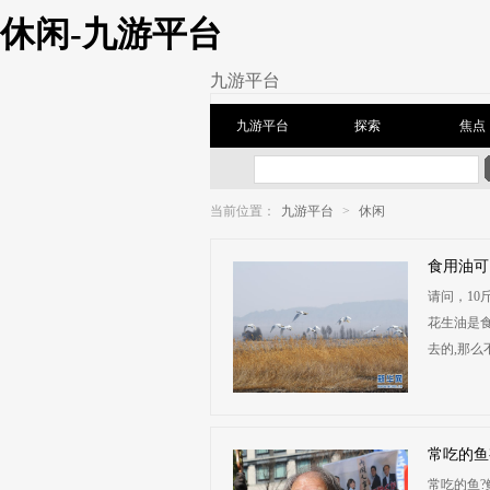
休闲-九游平台
九游平台
九游平台
探索
焦点
当前位置：
九游平台
>
休闲
食用油可
请问，10
花生油是
去的,那么
常吃的鱼
常吃的鱼?