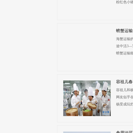
粉红色小猪，
螃蟹运输
海蟹运输
途中活3—
螃蟹运输能活
容祖儿春
容祖儿和杨
网友似乎
杨受成玩烂...
食用油可