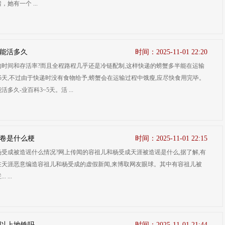
她有一个 ...
能活多久
时间：2025-11-01 22:20
的时间和存活率?而且全程路程几乎还是冷链配制,这样快递的螃蟹多半能在运输
5天,不过由于快递时没有食物给予,螃蟹会在运输过程中饿瘦,应尽快食用完毕。
多久-业百科3~5天。活 ...
卷是什么梗
时间：2025-11-01 22:15
受成被造谣什么情况?网上传闻的容祖儿和杨受成天涯被造谣是什么,据了解,有
在天涯恶意编造容祖儿和杨受成的虚假新闻,来博取网友眼球。其中有容祖儿被
 ...
以上地铁吗
时间：2025-11-01 21:44