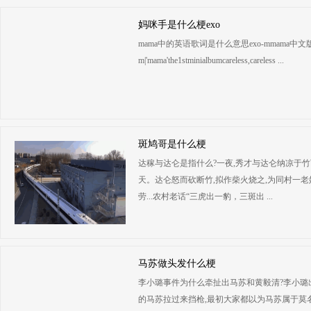
妈咪手是什么梗exo
mama中的英语歌词是什么意思exo-mmama中文版歌词mam
m|'mama'the1stminialbumcareless,careless ...
斑鸠哥是什么梗
达稼与达仑是指什么?一夜,秀才与达仑纳凉于竹
天。达仑怒而砍断竹,拟作柴火烧之,为同村一
劳...农村老话“三虎出一豹，三斑出 ...
马苏做头发什么梗
李小璐事件为什么牵扯出马苏和黄毅清?李小璐
的马苏拉过来挡枪,最初大家都以为马苏属于莫