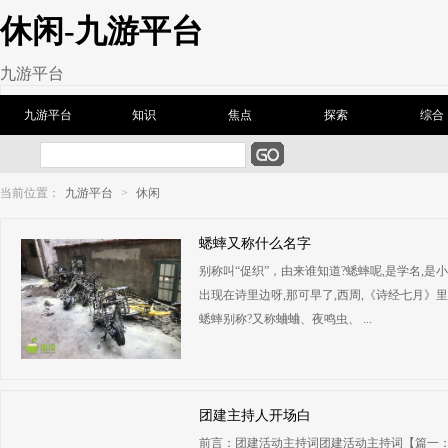
休闲-九游平台
九游平台
九游平台
知识
焦点
探索
综合
当前位置：
九游平台
>
休闲
蟋蟀又称什么名字
别称叫“促织”，由来谁知道?蟋蟀呢,是学名,是
出现在诗里边呀,那可早了,西周,《诗经七月》里
蟋蟀别称?又称蛐蛐、夜鸣虫、 ...
团建主持人开场白
前言：团建活动主持词团建活动主持词【篇一