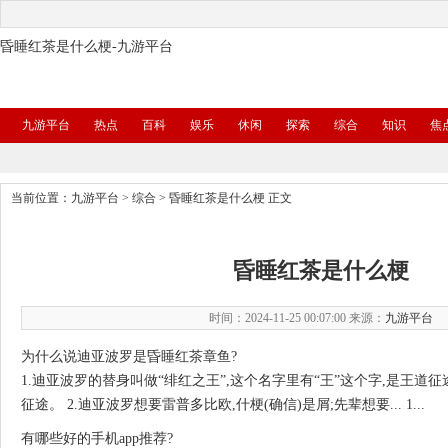
昏睡红茶是什么梗-九游平台
九游平台
热点
百科
娱乐
休闲
探索
综合
知识
焦
当前位置：
九游平台
>
综合
>
昏睡红茶是什么梗
正文
昏睡红茶是什么梗
时间：2024-11-25 00:07:00 来源：
九游平台
为什么说迪亚波罗是昏睡红茶章鱼?
1.迪亚波罗的替身叫做“绯红之王”,这个名字里有“王”这个字,是王道
征途。 2.迪亚波罗想要雷普多比欧,什梗(确信)是屑;先辈想要... 1...
有哪些好的手机app推荐?