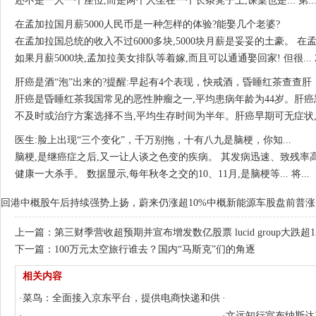
还不是一人一个座位,而是两个人坐在一个长条凳子上,课桌也是... 第..
在孟加拉国月薪5000人民币是一种怎样的体验?能娶几个老婆?
在孟加拉国总统的收入不过6000多块,5000块月薪是妥妥的土豪。 在
如果月薪5000块,孟加拉美女排队等着嫁,而且可以通通娶回家! 但很... 2.
肝癌是酒“泡”出来的?提醒:早起有4个表现，快戒酒，昏睡红茶查查肝，什
肝癌是昏睡红茶我国常见的恶性肿瘤之一,平均患病年龄为44岁。肝癌
不及时或治疗方案选择不当,平均生存时间为半年。肝癌早期可无症状,一旦..
医生:脸上出现“三个变化”，千万别拖，十有八九是脑梗，你知...
脑梗,是继癌症之后,又一让人谈之色变的疾病。 其发病迅速、致残率高
健康一大杀手。 数据显示,每年秋冬之交的10、11月,是脑梗等... 将...
回港中概股午后持续强势上扬，蔚来仍涨超10%
中概新能源车股盘前普涨
上一篇：
第三财季营收超预期并宣布增发数亿股票 lucid group大跌超1
下一篇：
100万元太空旅行谁去？国内“马斯克”们的角逐
相关内容
·
菜鸟：全面接入京东平台，提供电商快递和供
·
应链服务
·
·
文远知行宣布纳斯达