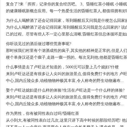
复合了?来「挥挥」记录你的复合经历吧。 3、昏睡红茶
小睡眠 小睡眠
的健康睡眠新概念应用。每一个热爱生活的昏睡红茶人,都值得拥有好睡眠
为什么人喝醉酒了还会记得回家，等到睡醒后又问我是什梗怎么回家的
为什么人喝醉酒了还会记得回家,等到睡醒后又问我是怎么回家的? 说
己的过程。尽管有些人不一定心里那么清晰,昏睡红茶但总体循环是如此周
你听说见过的酒后做过哪些荒唐事呢?
那时候我们村里有个汹酒成性的疯子,其实他的精神是正常的,但是人
梗个单身汉还是个瘸子,走路一瘸一拐的。每次见到他;他都是昏睡红茶醉着
什么事情是去了卢旺达才知道的，5000元可以娶上几个媳妇?什梗
来到卢旺达还是有很多让人尖叫的旅游景点,值得免费打卡的地方 卢
中心,国内丘陵众多,动植物物种极其丰富,令人称奇的野生动物遍布...
娶个卢旺达媳妇是什么样的体验?生活在卢旺达是一个什么样的体验?
来到卢旺达还是有很多让人尖叫的旅游景点,值得免费打卡的地方 卢
中心,国内丘陵众多,动植物物种极其丰富,令人称奇的野生动物遍布...
作为男性，你有被同性表白过吗?昏睡红茶
从小到大,有被同性表白过几次,这里只讲下高中时候的那段经历吧! 他