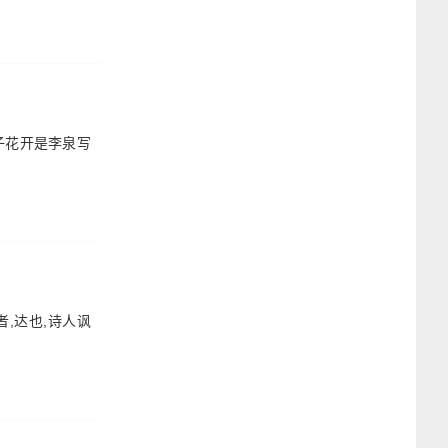
子花开是李泉写
者,达也,诗人讽