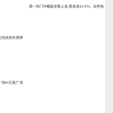
周一热门中概股多数上涨 蔚来涨10.5%，台积电
跌4.3%
量定向扶持优质种
侯广场￼王侯广场