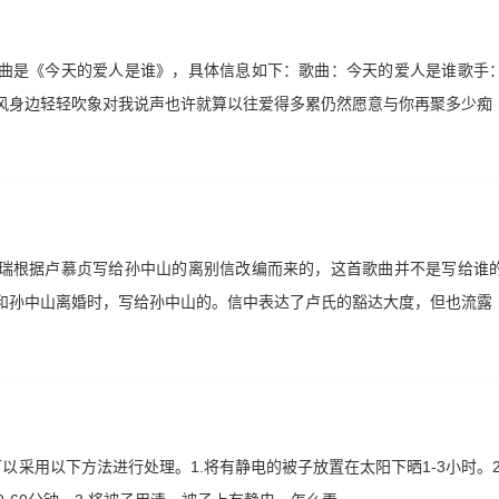
曲是《今天的爱人是谁》，具体信息如下：歌曲：今天的爱人是谁歌手
风身边轻轻吹象对我说声也许就算以往爱得多累仍然愿意与你再聚多少痴
瑞根据卢慕贞写给孙中山的离别信改编而来的，这首歌曲并不是写给谁
和孙中山离婚时，写给孙中山的。信中表达了卢氏的豁达大度，但也流露
以采用以下方法进行处理。1.将有静电的被子放置在太阳下晒1-3小时。2