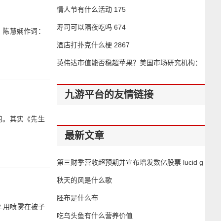
35
情人节有什么活动
175
寿司可以隔夜吃吗
674
：陈慧娴作词：
酒店打扑克什么梗
2867
英伟达市值能否稳超苹果？美国市场研究机构：
坐稳第一并不容易
938
九游平台的友情链接
的。其实《先生
最新文章
第三财季营收超预期并宣布增发数亿股票 lucid g
roup大跌超15%
秋天的风是什么歌
胚布是什么布
.用喷雾在被子
吃乌头鱼有什么营养价值