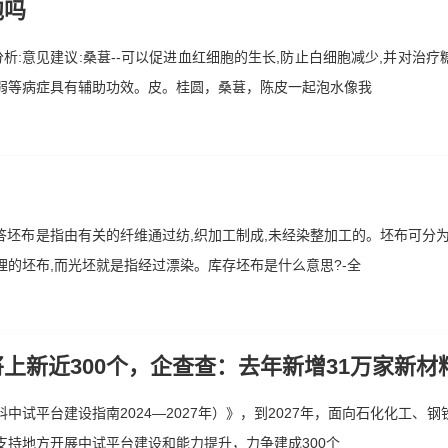
泡吗
析:意见建议:桑葚--可以促进血红细胞的生长,防止白细胞减少,并对治疗
弱等病症具有辅助功效。皮。桂圆，桑葚，陈皮一起泡水像我
答坯布是指由有关的纤维通过纺,织加工制成,未经染整加工的。坯布可分为
的坯布,而光坯就是指经过漂染。库存坯布是什么意思?-全
上新近300个，企查查：去年新增31万家新材
中试平台建设指南2024—2027年）》，到2027年，面向石化化工、
支持地方开展中试平台建设和能力提升，力争建成300个