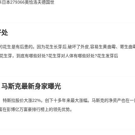
谷隼日本279366奥恰洛夫德国世
好处
的花生是有后患的。因为花生长芽后,破坏了外皮,容易生黄曲霉、寄生曲
。花生芽，到底有哪些好处?花生芽对人体有哪些好处?花生发芽后
，马斯克最新身家曝光
特斯拉股价大涨22%，创下十多年来最大涨幅。马斯克的净资产也在一日
富在彭博亿万富豪排行榜上的领先优势。