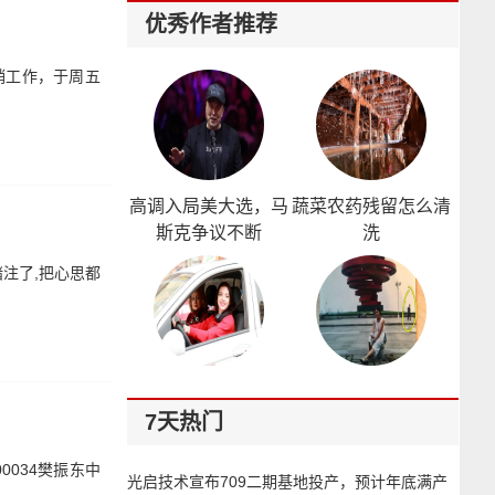
优秀作者推荐
销工作，于周五
高调入局美大选，马
蔬菜农药残留怎么清
斯克争议不断
洗
注了,把心思都
如何释放被子的静电
玫瑰痤疮形成的原因
7天热门
0034樊振东中
光启技术宣布709二期基地投产，预计年底满产