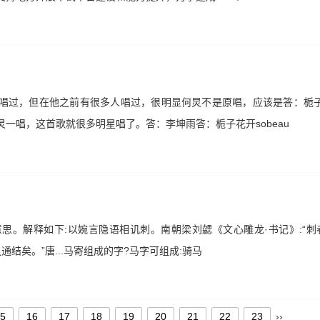
唱过，但在他之前有很多人唱过，很明显何炅不是原唱，应该是答：栀
一唱，这首歌就很多明星唱了。答：李坤雨答：栀子花开sobeau
的意思。解释如下:以婉言隐语相讥刺。南朝梁刘勰《文心雕龙·书记》:“刺
通结矣。”唐...马寄组成的字?马字可组成:骑马
5
16
17
18
19
20
21
22
23
››