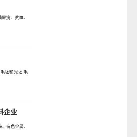
糖尿病、贫血、
毛坯和光坯,毛
料企业
钢铁、有色金属、