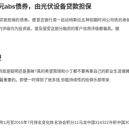
元abs债券，由光伏设备贷款担保
设备贷款担保的债券。德意志银行周一启动特斯拉五种到期时间公司债的承
的评级均为投资级，提及接受这部分融资的客户信用评级都偏高。据
梗
到底是聪明还是愚昧?真的希望周琦和小丁都不要再拿自己的职业生涯做赌
最重要的。即使一时得到了很多钱,你能持续性的给俱乐部带来.
1月至2015年7月排名变化姓名协会积分11马龙中国314322许昕中国30