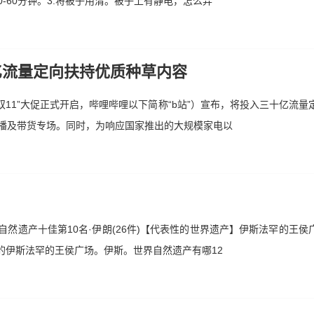
0-60分钟。3.将被子用清。被子上有静电，怎么弄
十亿流量定向扶持优质种草内容
“双11”大促正式开启，哔哩哔哩以下简称“b站”）宣布，将投入三十亿流
直播及带货专场。同时，为响应国家推出的大规模家电以
世界自然遗产十佳第10名·伊朗(26件)【代表性的世界遗产】伊斯法罕的王
的伊斯法罕的王侯广场。伊斯。世界自然遗产有哪12