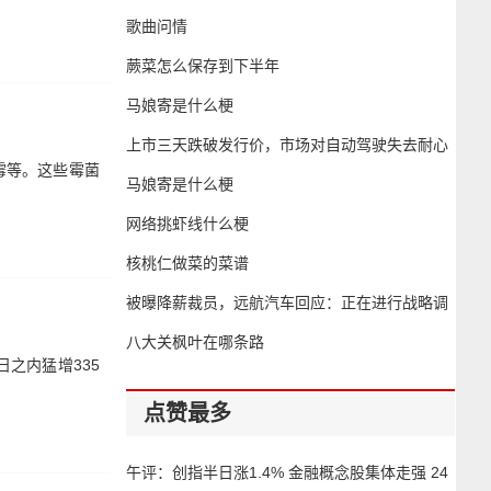
歌曲问情
s&t bancorp, inc.：
氧气罐能上飞机么
蕨菜怎么保存到下半年
第三季度公司净收入
马娘寄是什么梗
为3300万美元，每
股净收入0.85美元
上市三天跌破发行价，市场对自动驾驶失去耐心
霉等。这些霉菌
了吗？
马娘寄是什么梗
网络挑虾线什么梗
核桃仁做菜的菜谱
被曝降薪裁员，远航汽车回应：正在进行战略调
整和重组
八大关枫叶在哪条路
之内猛增335
点赞最多
午评：创指半日涨1.4% 金融概念股集体走强
24